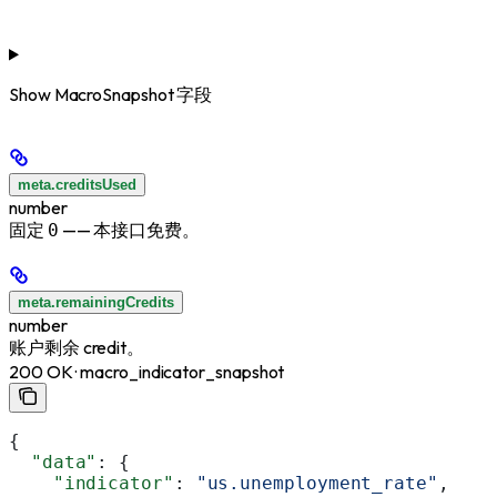
Show
MacroSnapshot 字段
meta.creditsUsed
number
固定
—— 本接口免费。
0
meta.remainingCredits
number
账户剩余 credit。
200 OK · macro_indicator_snapshot
{
  "data"
: {
    "indicator"
: 
"us.unemployment_rate"
,