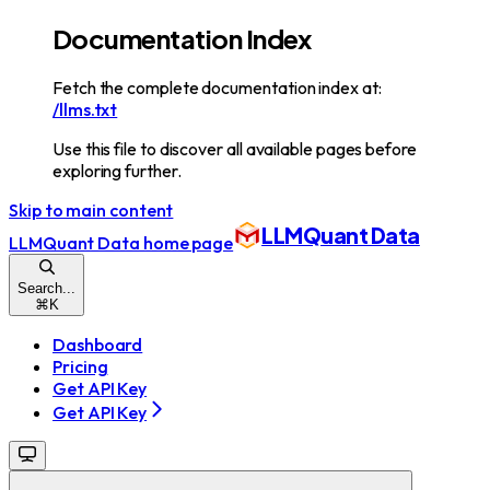
Documentation Index
Fetch the complete documentation index at:
/llms.txt
Use this file to discover all available pages before
exploring further.
Skip to main content
LLMQuant Data
LLMQuant Data
home page
Search...
⌘
K
Dashboard
Pricing
Get API Key
Get API Key