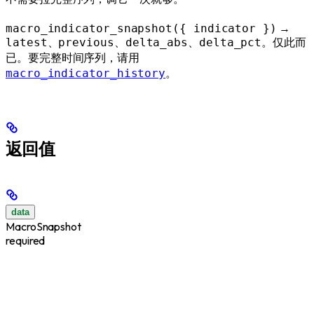
→
macro_indicator_snapshot({ indicator })
、
、
、
。仅此而
latest
previous
delta_abs
delta_pct
已。要完整时间序列，请用
。
macro_indicator_history
返回值
data
MacroSnapshot
required