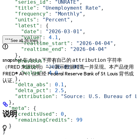
    "series_id"
: 
"UNRATE"
,
    "title"
: 
"Unemployment Rate"
,
    "frequency"
: 
"Monthly"
,
    "units"
: 
"Percent"
,
    "latest"
: {
      "date"
: 
"2026-03-01"
,
      "value"
: 
4.1
,
See all 26 lines
      "realtime_start"
: 
"2026-04-04"
,
      "realtime_end"
: 
"2026-04-04"
    },
snapshot 在
下带有自己的
字符串
data
attribution
    "previous"
: {
（FRED 来源说明）—— 展示数据时请一并呈现。本产品使用
      "date"
: 
"2026-02-01"
,
      "value"
: 
4.0
FRED® API，但未经 Federal Reserve Bank of St. Louis 背书或
    },
认证。
    "delta_abs"
: 
0.1
,
    "delta_pct"
: 
2.5
,
    "attribution"
: 
"Source: U.S. Bureau of L
  },
  "meta"
: {
说明
    "creditsUsed"
: 
0
,
    "remainingCredits"
: 
99
  }
}