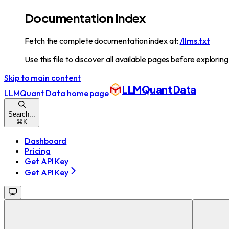
Documentation Index
Fetch the complete documentation index at:
/llms.txt
Use this file to discover all available pages before exploring
Skip to main content
LLMQuant Data
LLMQuant Data
home page
Search...
⌘
K
Dashboard
Pricing
Get API Key
Get API Key